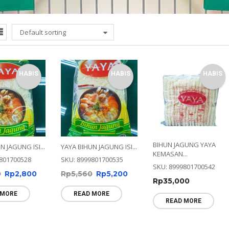
Default sorting
HABIS
HABIS
HABIS
BIHUN JAGUNG YAYA
N JAGUNG ISI...
YAYA BIHUN JAGUNG ISI...
KEMASAN...
801700528
SKU: 8999801700535
SKU: 8999801700542
0
Rp
2,800
Rp
5,560
Rp
5,200
Rp
35,000
 MORE
READ MORE
READ MORE