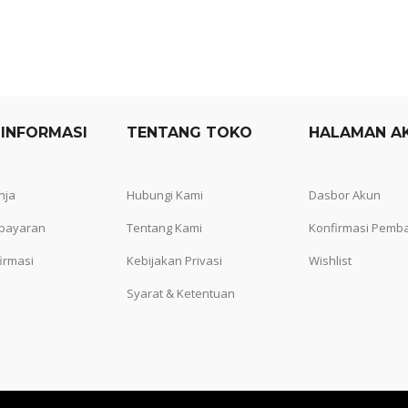
 INFORMASI
TENTANG TOKO
HALAMAN A
nja
Hubungi Kami
Dasbor Akun
bayaran
Tentang Kami
Konfirmasi Pemb
irmasi
Kebijakan Privasi
Wishlist
Syarat & Ketentuan