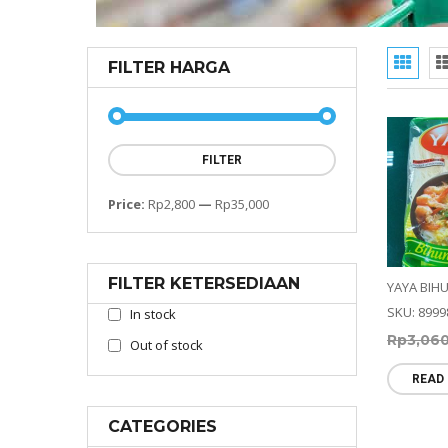
FILTER HARGA
FILTER
Price:
Rp2,800
—
Rp35,000
FILTER KETERSEDIAAN
YAYA BIHU
SKU: 8999
In stock
Rp
3,06
Out of stock
READ
CATEGORIES