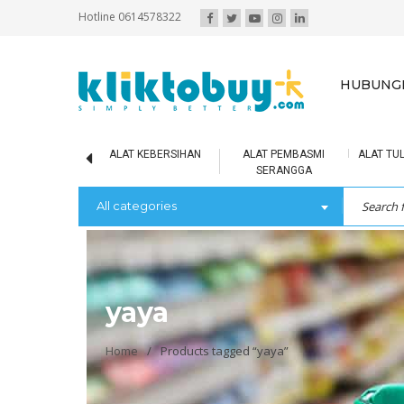
Hotline 0614578322
HUBUNGI
IR MINERAL
ALAT KEBERSIHAN
ALAT PEMBASMI
ALAT TUL
SERANGGA
All categories
yaya
Home
/
Products tagged “yaya”