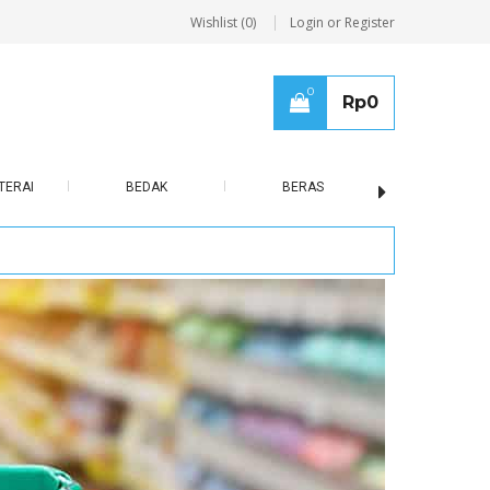
Wishlist (0)
Login or Register
0
Rp
0
TERAI
BEDAK
BERAS
BISCUIT / B