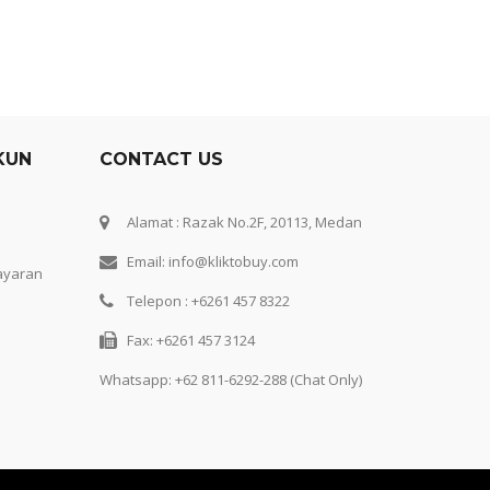
KUN
CONTACT US
Alamat : Razak No.2F, 20113, Medan
Email: info@kliktobuy.com
ayaran
Telepon : +6261 457 8322
Fax: +6261 457 3124
Whatsapp:
+62 811-6292-288 (Chat Only)