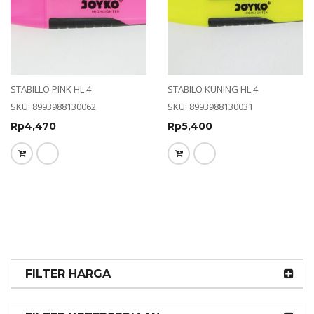
STABILLO PINK HL 4
STABILO KUNING HL 4
SKU: 8993988130062
SKU: 8993988130031
Rp
4,470
Rp
5,400
FILTER HARGA