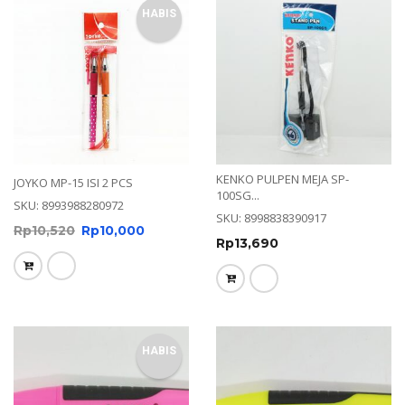
HABIS
KENKO PULPEN MEJA SP-
JOYKO MP-15 ISI 2 PCS
100SG...
SKU: 8993988280972
SKU: 8998838390917
Rp
10,520
Rp
10,000
Rp
13,690
HABIS