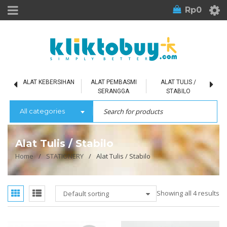
Rp
0
L
ALAT KEBERSIHAN
ALAT PEMBASMI
ALAT TULIS /
SERANGGA
STABILO
All categories
Alat Tulis / Stabilo
Home
/
STATIONERY
/
Alat Tulis / Stabilo
Showing all 4 results
Default sorting