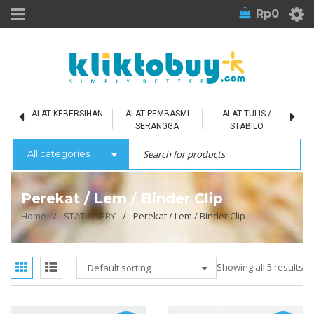
Rp
0
L
ALAT KEBERSIHAN
ALAT PEMBASMI
ALAT TULIS /
SERANGGA
STABILO
All categories
Perekat / Lem / Binder Clip
Home
/
STATIONERY
/
Perekat / Lem / Binder Clip
Showing all 5 results
Default sorting