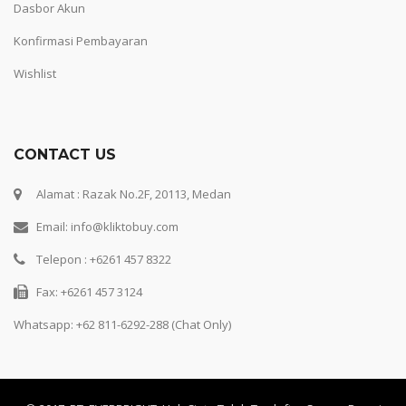
Dasbor Akun
Konfirmasi Pembayaran
Wishlist
CONTACT US
Alamat : Razak No.2F, 20113, Medan
Email: info@kliktobuy.com
Telepon : +6261 457 8322
Fax: +6261 457 3124
Whatsapp:
+62 811-6292-288 (Chat Only)