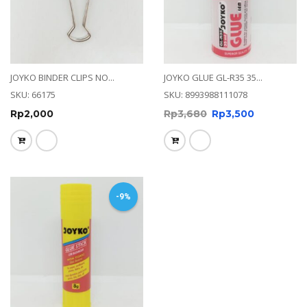
JOYKO BINDER CLIPS NO...
JOYKO GLUE GL-R35 35...
SKU: 66175
SKU: 8993988111078
Rp
2,000
Rp
3,680
Rp
3,500
-9%