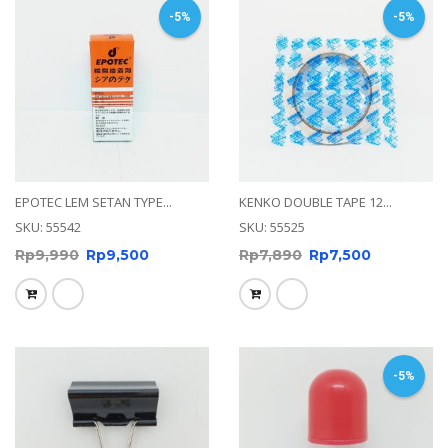
-5%
-5%
EPOTEC LEM SETAN TYPE...
KENKO DOUBLE TAPE 12...
SKU: 55542
SKU: 55525
Rp
9,990
Rp
9,500
Rp
7,890
Rp
7,500
-5%