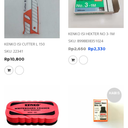
KENKO ISI HEKTER NO 3-1M
SKU: 8998838351024
KENKO ISI CUTTER L 150
Rp
2,650
Rp
2,330
SKU: 22341
Rp
10,800
HABIS