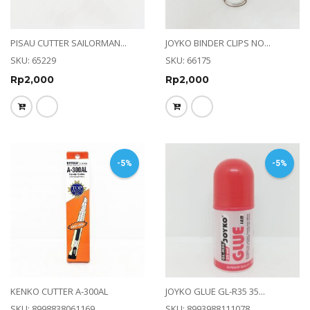
PISAU CUTTER SAILORMAN...
JOYKO BINDER CLIPS NO...
SKU: 65229
SKU: 66175
Rp
2,000
Rp
2,000
-5%
-5%
KENKO CUTTER A-300AL
JOYKO GLUE GL-R35 35...
SKU: 8998838061169
SKU: 8993988111078