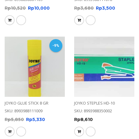
Rp
10,520
Rp
10,000
Rp
3,680
Rp
3,500
-9%
JOYKO GLUE STICK 8 GR
JOYKO STEPLES HD-10
SKU: 8993988111009
SKU: 8993988350002
Rp
5,850
Rp
5,330
Rp
8,610