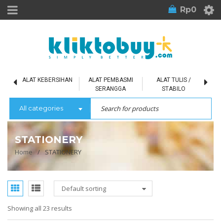
Rp
0
L
ALAT KEBERSIHAN
ALAT PEMBASMI
ALAT TULIS /
SERANGGA
STABILO
All categories
STATIONERY
Home
/
STATIONERY
Default sorting
Showing all 23 results