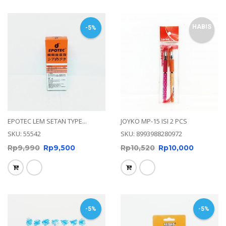
HABIS
-5%
EPOTEC LEM SETAN TYPE...
JOYKO MP-15 ISI 2 PCS
SKU: 55542
SKU: 8993988280972
Rp
9,990
Rp
9,500
Rp
10,520
Rp
10,000
-5%
-5%