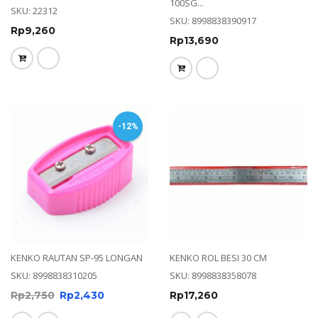
100SG...
SKU: 22312
SKU: 8998838390917
Rp
9,260
Rp
13,690
-12%
KENKO RAUTAN SP-95 LONGAN
KENKO ROL BESI 30 CM
SKU: 8998838310205
SKU: 8998838358078
Rp
2,750
Rp
2,430
Rp
17,260