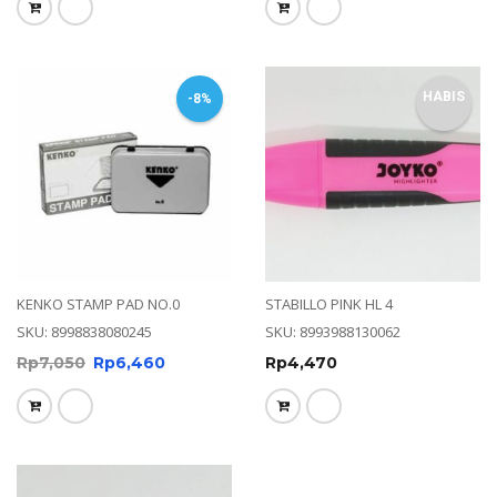
HABIS
-8%
KENKO STAMP PAD NO.0
STABILLO PINK HL 4
SKU: 8998838080245
SKU: 8993988130062
Rp
7,050
Rp
6,460
Rp
4,470