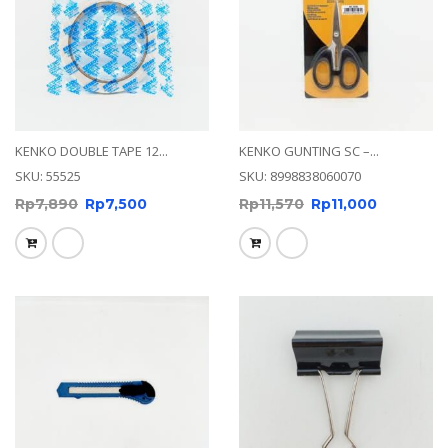
KENKO DOUBLE TAPE 12...
KENKO GUNTING SC –...
SKU: 55525
SKU: 8998838060070
Rp
7,890
Rp
7,500
Rp
11,570
Rp
11,000