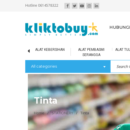
Hotline 0614578322
HUBUNGI
IR MINERAL
ALAT KEBERSIHAN
ALAT PEMBASMI
ALAT TUL
SERANGGA
All categories
Tinta
Home
/
STATIONERY
/
Tinta