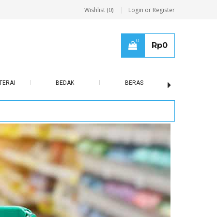
Wishlist (0)
Login or Register
0
Rp
0
TERAI
BEDAK
BERAS
BISCUIT / B