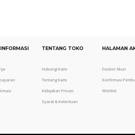
 INFORMASI
TENTANG TOKO
HALAMAN A
nja
Hubungi Kami
Dasbor Akun
bayaran
Tentang Kami
Konfirmasi Pemb
irmasi
Kebijakan Privasi
Wishlist
Syarat & Ketentuan