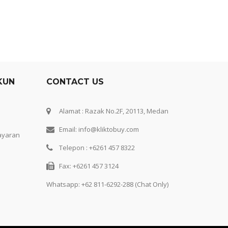
KUN
CONTACT US
Alamat : Razak No.2F, 20113, Medan
Email: info@kliktobuy.com
ayaran
Telepon : +6261 457 8322
Fax: +6261 457 3124
Whatsapp:
+62 811-6292-288 (Chat Only)