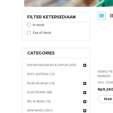
FILTER KETERSEDIAAN
In stock
Out of stock
CATEGORIES
BAHAN MASAKAN & DAPUR (430)
KENKO P
BATU BATERAI (12)
MARKER...
SKU: 2236
Buah-Buahan (14)
Rp
9,26
ELEKTRONIK (88)
READ
IBU & ANAK (74)
MAKANAN (1051)