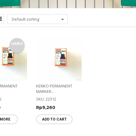
Default sorting
HABIS
ERMANENT
KENKO PERMANENT
MARKER...
5
SKU: 22312
0
Rp
9,260
 MORE
ADD TO CART