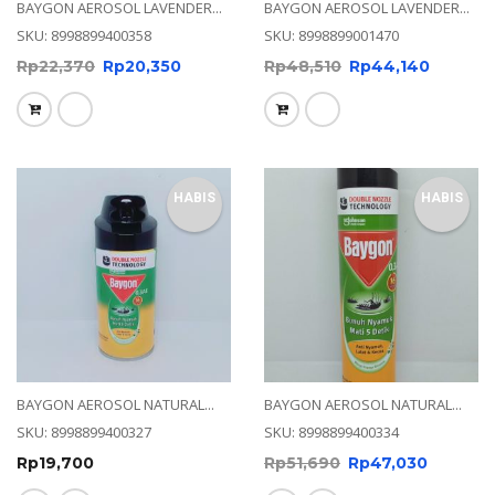
BAYGON AEROSOL LAVENDER...
BAYGON AEROSOL LAVENDER...
SKU: 8998899400358
SKU: 8998899001470
Rp
22,370
Rp
20,350
Rp
48,510
Rp
44,140
HABIS
HABIS
BAYGON AEROSOL NATURAL...
BAYGON AEROSOL NATURAL...
SKU: 8998899400327
SKU: 8998899400334
Rp
19,700
Rp
51,690
Rp
47,030