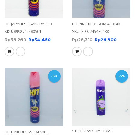
HIT JAPANESE SAKURA 600...
HIT PINK BLOSSOM 400+40...
SKU: 8992745480501
SKU: 8992745480488
Rp
36,260
Rp
34,450
Rp
28,310
Rp
26,900
-5%
-5%
STELLA PARFUM HOME
HIT PINK BLOSSOM 600...