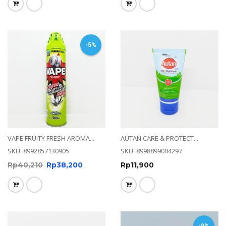
-5%
VAPE FRUITY FRESH AROMA...
AUTAN CARE & PROTECT...
SKU: 8992857130905
SKU: 8998899004297
Rp
40,210
Rp
38,200
Rp
11,900