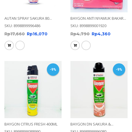
AUTAN SPRAY SAKURA 80...
BAYGON ANTI NYAMUK BAKAR...
SKU: 8998899996486
SKU: 8998899001920
Rp
17,660
Rp
16,070
Rp
4,790
Rp
4,360
-9%
-9%
BAYGON CITRUS FRESH 400ML
BAYGON DN SAKURA &...
SKU: 8998899088990
SKU: 8998899996080