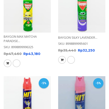
BAYGON MAX MATCHA
BAYGON SILKY LAVENDER...
PARADISE...
SKU: 8998899995601
SKU: 8998899996325
Rp
35,440
Rp
32,250
Rp
47,460
Rp
43,180
-5%
-5%