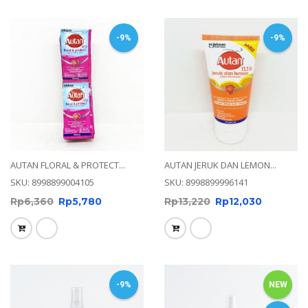
-9%
-9%
AUTAN FLORAL & PROTECT...
AUTAN JERUK DAN LEMON...
SKU: 8998899004105
SKU: 8998899996141
Rp
6,360
Rp
5,780
Rp
13,220
Rp
12,030
-9%
NEW