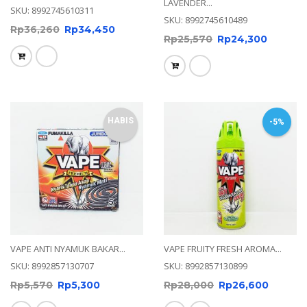
LAVENDER...
SKU: 8992745610311
SKU: 8992745610489
Rp
36,260
Rp
34,450
Rp
25,570
Rp
24,300
HABIS
-5%
VAPE ANTI NYAMUK BAKAR...
VAPE FRUITY FRESH AROMA...
SKU: 8992857130707
SKU: 8992857130899
Rp
5,570
Rp
5,300
Rp
28,000
Rp
26,600