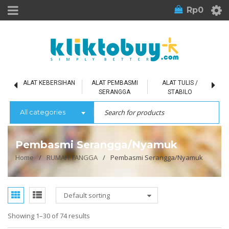
Rp
0
L
ALAT KEBERSIHAN
ALAT PEMBASMI
ALAT TULIS /
SERANGGA
STABILO
All categories
Pembasmi Serangga/Nyamuk
Home
/
RUMAH TANGGA
/
Pembasmi Serangga/Nyamuk
Default sorting
Showing 1–30 of 74 results