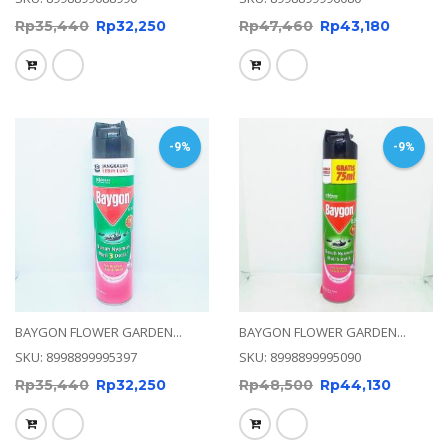
Rp
35,440
Rp
32,250
Rp
47,460
Rp
43,180
-9%
-9%
BAYGON FLOWER GARDEN...
BAYGON FLOWER GARDEN...
SKU: 8998899995397
SKU: 8998899995090
Rp
35,440
Rp
32,250
Rp
48,500
Rp
44,130