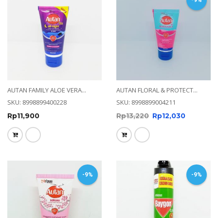
-9%
AUTAN FAMILY ALOE VERA...
AUTAN FLORAL & PROTECT...
SKU: 8998899400228
SKU: 8998899004211
Rp
11,900
Rp
13,220
Rp
12,030
-9%
-9%