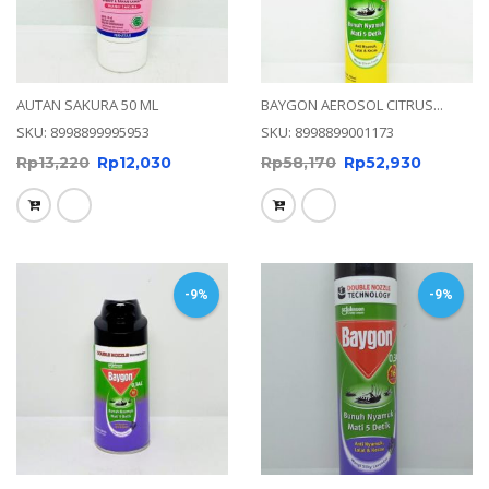
AUTAN SAKURA 50 ML
BAYGON AEROSOL CITRUS...
SKU: 8998899995953
SKU: 8998899001173
Rp
13,220
Rp
12,030
Rp
58,170
Rp
52,930
-9%
-9%