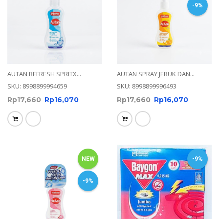
-9%
AUTAN REFRESH SPRITX...
AUTAN SPRAY JERUK DAN...
SKU: 8998899994659
SKU: 8998899996493
Rp
17,660
Rp
16,070
Rp
17,660
Rp
16,070
NEW
-9%
-9%