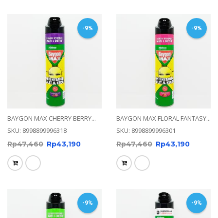
-9%
-9%
BAYGON MAX CHERRY BERRY...
BAYGON MAX FLORAL FANTASY...
SKU: 8998899996318
SKU: 8998899996301
Rp
47,460
Rp
43,190
Rp
47,460
Rp
43,190
-9%
-9%