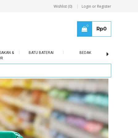
Wishlist (0)
Login or Register
0
Rp
0
SAKAN &
BATU BATERAI
BEDAK
BERAS
UR