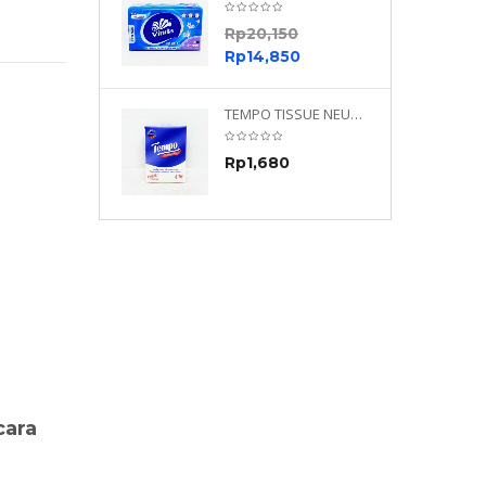
0
Rp
20,150
0
Rp
14,850
TEMPO NEUTRAL 4 PLY 480 PLY
TEMPO TISSUE NEUTRAL PETIT 4PLY
70
Rp
1,680
0
cara