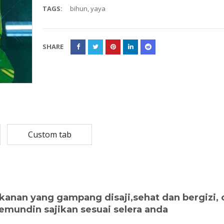
TAGS:
bihun
,
yaya
Rp
108,780
Rp
13,79
Rp
87,024
Rp
10,53
SHARE
MASKER SENSI 3- LAPIS HEADLOOP
Rp
93,850
Rp
22,2
Rp
18,23
Custom tab
anan yang gampang disaji,sehat dan bergizi, 
emundin sajikan sesuai selera anda