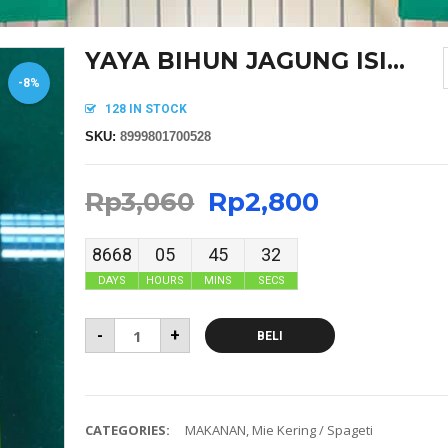
YAYA BIHUN JAGUNG ISI...
-8%
128 IN STOCK
SKU:
8999801700528
Rp
3,060
Rp
2,800
8668
05
45
32
DAYS
HOURS
MINS
SECS
-
+
BELI
CATEGORIES:
MAKANAN
,
Mie Kering / Spageti
MASKER SENSI HEADLOOP WANITA