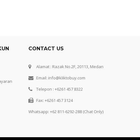
KUN
CONTACT US
Alamat : Razak No.2F, 20113, Medan
Email: info@kliktobuy.com
ayaran
Telepon : +6261 457 8322
Fax: +6261 457 3124
Whatsapp:
+62 811-6292-288 (Chat Only)