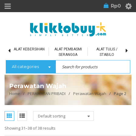
Rp
0
L
ALAT KEBERSIHAN
ALAT PEMBASMI
ALAT TULIS /
SERANGGA
STABILO
All categories
Perawatan Wajah
Home
/
PERAWATAN PRIBADI
/
Perawatan Wajah
/
Page 2
Default sorting
Showing 31–38 of 38 results