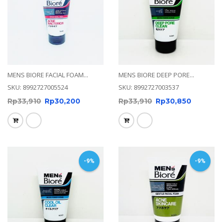
MENS BIORE FACIAL FOAM...
MENS BIORE DEEP PORE...
SKU: 8992727005524
SKU: 8992727003537
Rp
33,910
Rp
30,200
Rp
33,910
Rp
30,850
-9%
-9%