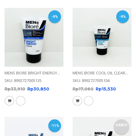
-9%
-9%
MENS BIORE BRIGHT ENERGY...
MENS BIORE COOL OIL CLEAR...
SKU: 8992727005135
SKU: 8992727005104
Rp
33,910
Rp
30,850
Rp
17,060
Rp
15,530
HABIS
-11%