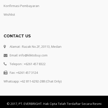
Konfirmasi Pembayaran
Wishlist
CONTACT US
Alamat : Razak No.2F, 20113, Medan
Email: info@kliktobuy.com
Telepon : +6261 457 8322
Fax: +6261 457 3124
Whatsapp:
+62 811-6292-288 (Chat Only)
© 2017, PT. EVERBRIGHT. Hak Cipta Telah Terdaftar Secara Resmi