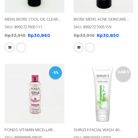
MENS BIORE COOL OIL CLEAR...
BIORE MENS ACNE SKINCARE...
SKU: 8992727005111
SKU: 8992727005159
Rp
33,910
Rp
30,860
Rp
33,910
Rp
30,850
HABIS
-5%
PONDS VITAMIN MICELLAR...
SHINZUI FACIAL WASH 40...
SKU: 8999999549565
SKU: 8992946514302