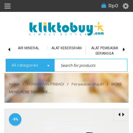
Rp
0
LU
AIR MINERAL
ALAT KEBERSIHAN
ALAT PEMBASMI
SERANGGA
All categories
Home
/
PERAWATAN PRIBADI
/
Perawatan Wajah
/
BIORE
MENS ACNE SKINCARE...
-9%