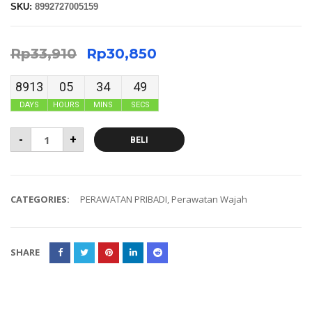
SKU:
8992727005159
Rp
33,910
Rp
30,850
8913
05
34
49
DAYS
HOURS
MINS
SECS
-
+
BELI
CATEGORIES:
PERAWATAN PRIBADI
,
Perawatan Wajah
SHARE