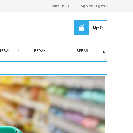
Wishlist (0)
Login or Register
0
Rp
0
TERAI
BEDAK
BERAS
BISCUIT / B