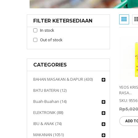
FILTER KETERSEDIAAN
In stock
Out of stock
CATEGORIES
BAHAN MASAKAN & DAPUR (430)
YEOS KRI
BATU BATERAI (12)
RASA...
SKU: 9556
Buah-Buahan (14)
Rp
5,02
ELEKTRONIK (88)
ADD T
IBU & ANAK (74)
MAKANAN (1051)