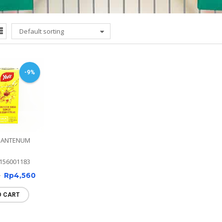
Default sorting
-9%
SANTENUM
156001183
0
Rp
4,560
O CART