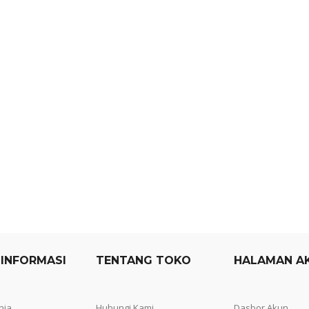
 INFORMASI
TENTANG TOKO
HALAMAN A
nja
Hubungi Kami
Dasbor Akun