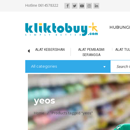
Hotline 0614578322
HUBUNGI
IR MINERAL
ALAT KEBERSIHAN
ALAT PEMBASMI
ALAT TUL
SERANGGA
All categories
yeos
Home
/
Products tagged “yeos”