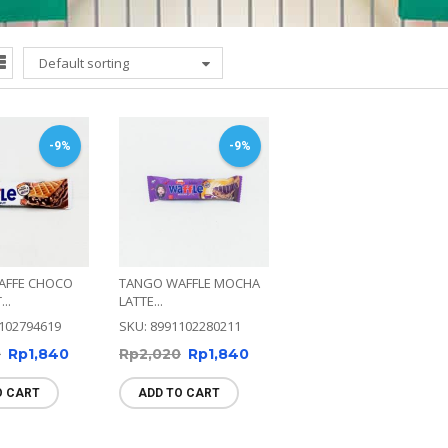
Default sorting
-9%
-9%
AFFE CHOCO
TANGO WAFFLE MOCHA
..
LATTE...
102794619
SKU: 8991102280211
0
Rp
1,840
Rp
2,020
Rp
1,840
O CART
ADD TO CART