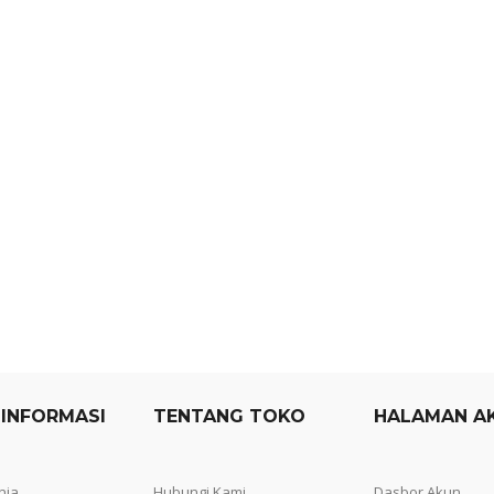
 INFORMASI
TENTANG TOKO
HALAMAN A
nja
Hubungi Kami
Dasbor Akun