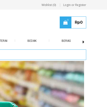
Wishlist (0)
Login or Register
0
Rp
0
TERAI
BEDAK
BERAS
BISCUIT / B