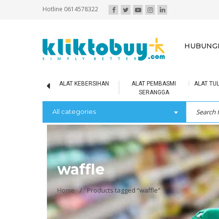
Hotline 0614578322
HUBUNGI
IR MINERAL
ALAT KEBERSIHAN
ALAT PEMBASMI
ALAT TUL
SERANGGA
All categories
waffle
Home
/
Products tagged “waffle”