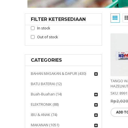
FILTER KETERSEDIAAN
In stock
Out of stock
CATEGORIES
BAHAN MASAKAN & DAPUR (430)
TANGO W
BATU BATERAI (12)
HAZELNUT.
SKU: 8991
Buah-Buahan (14)
Rp
2,02
ELEKTRONIK (88)
ADD T
IBU & ANAK (74)
MAKANAN (1051)