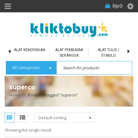
Rp
0
L
ALAT KEBERSIHAN
ALAT PEMBASMI
ALAT TULIS /
SERANGGA
STABILO
All categories
superco
Home
/
Products tagged “superco”
Default sorting
Showing the single result