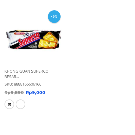
-9%
KHONG GUAN SUPERCO
BESAR...
SKU: 8888166606166
Rp
9,890
Rp
9,000