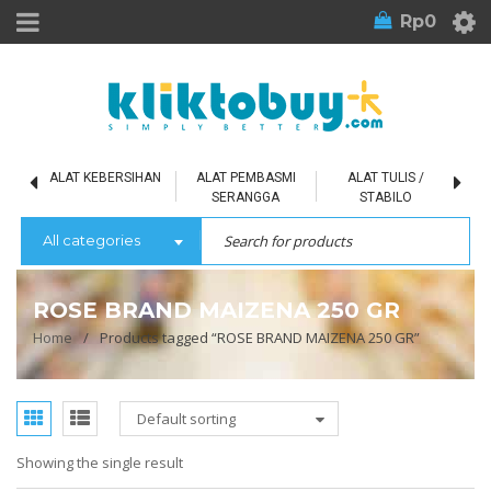
Rp
0
L
ALAT KEBERSIHAN
ALAT PEMBASMI
ALAT TULIS /
SERANGGA
STABILO
All categories
ROSE BRAND MAIZENA 250 GR
Home
/
Products tagged “ROSE BRAND MAIZENA 250 GR”
Default sorting
Showing the single result