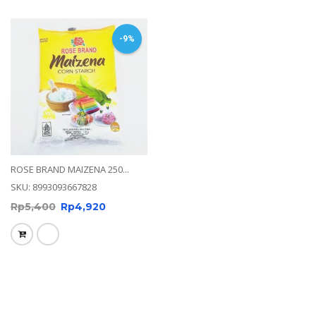
-9%
ROSE BRAND MAIZENA 250...
SKU: 8993093667828
Rp
5,400
Rp
4,920