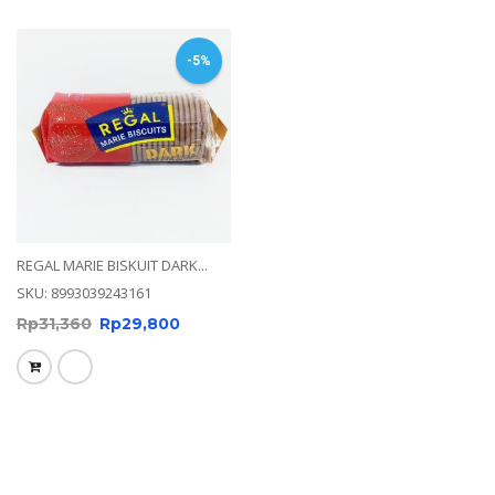
-5%
REGAL MARIE BISKUIT DARK...
SKU: 8993039243161
Rp
31,360
Rp
29,800