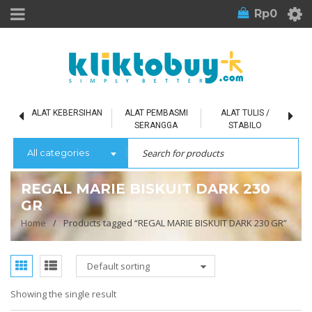
Rp
0
L
ALAT KEBERSIHAN
ALAT PEMBASMI
ALAT TULIS /
SERANGGA
STABILO
All categories
REGAL MARIE BISKUIT DARK 230
GR
Home
/
Products tagged “REGAL MARIE BISKUIT DARK 230 GR”
Default sorting
Showing the single result