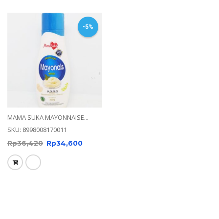
-5%
MAMA SUKA MAYONNAISE...
SKU: 8998008170011
Rp
36,420
Rp
34,600