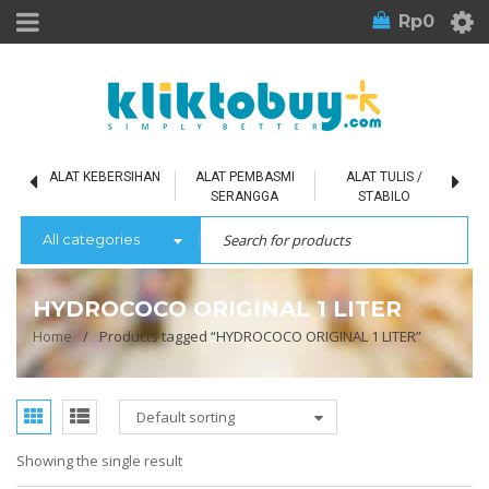
Rp
0
L
ALAT KEBERSIHAN
ALAT PEMBASMI
ALAT TULIS /
SERANGGA
STABILO
All categories
HYDROCOCO ORIGINAL 1 LITER
Home
/
Products tagged “HYDROCOCO ORIGINAL 1 LITER”
Default sorting
Showing the single result