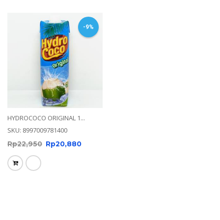
-9%
HYDROCOCO ORIGINAL 1...
SKU: 8997009781400
Rp
22,950
Rp
20,880