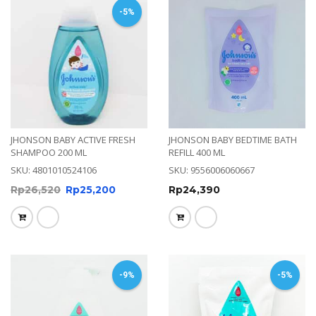
-5%
JHONSON BABY ACTIVE FRESH
JHONSON BABY BEDTIME BATH
SHAMPOO 200 ML
REFILL 400 ML
SKU: 4801010524106
SKU: 9556006060667
Rp
26,520
Rp
25,200
Rp
24,390
-9%
-5%