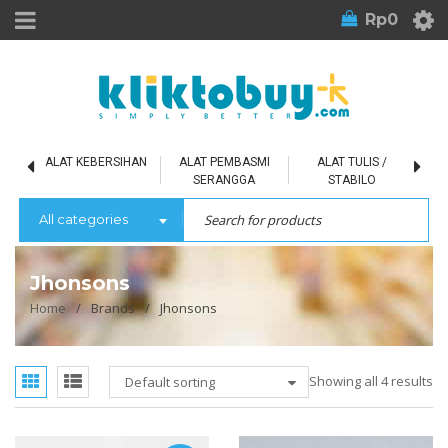
Rp
0
L
ALAT KEBERSIHAN
ALAT PEMBASMI
ALAT TULIS /
SERANGGA
STABILO
All categories
Jhonsons
Home
/
Brands
/
Jhonsons
Showing all 4 results
Default sorting