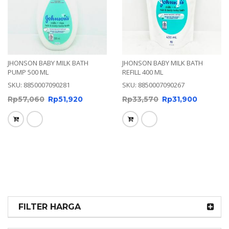
JHONSON BABY MILK BATH
JHONSON BABY MILK BATH
PUMP 500 ML
REFILL 400 ML
SKU: 8850007090281
SKU: 8850007090267
Rp
57,060
Rp
51,920
Rp
33,570
Rp
31,900
FILTER HARGA