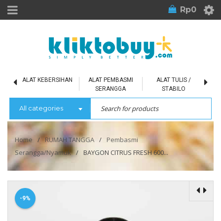
Rp
0
L
ALAT KEBERSIHAN
ALAT PEMBASMI
ALAT TULIS /
SERANGGA
STABILO
All categories
Home
/
RUMAH TANGGA
/
Pembasmi
Serangga/Nyamuk
/
BAYGON CITRUS FRESH 600...
-9%