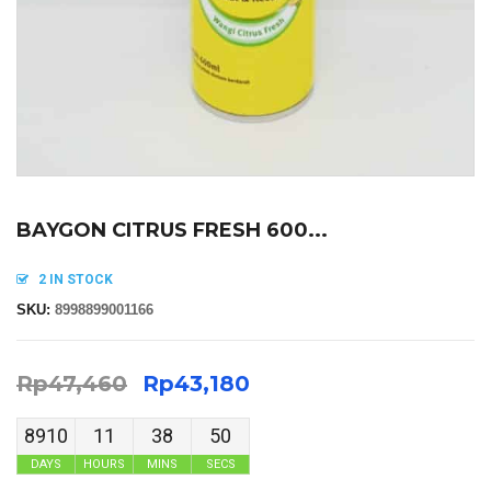
BAYGON CITRUS FRESH 600...
2 IN STOCK
SKU:
8998899001166
Rp
47,460
Rp
43,180
8910
11
38
50
DAYS
HOURS
MINS
SECS