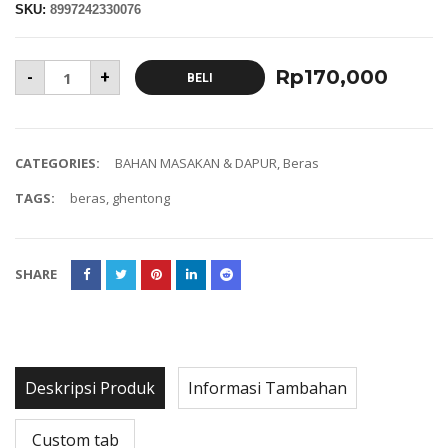
SKU:
8997242330076
Rp
170,000
-
+
BELI
CATEGORIES:
BAHAN MASAKAN & DAPUR
,
Beras
TAGS:
beras
,
ghentong
SHARE
Deskripsi Produk
Informasi Tambahan
Custom tab