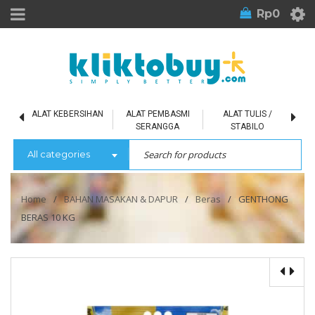
Rp
0
L
ALAT KEBERSIHAN
ALAT PEMBASMI
ALAT TULIS /
SERANGGA
STABILO
All categories
Home
/
BAHAN MASAKAN & DAPUR
/
Beras
/
GENTHONG
BERAS 10 KG