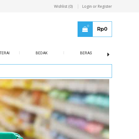
Wishlist (0)
Login or Register
0
Rp
0
TERAI
BEDAK
BERAS
BISCUIT / B