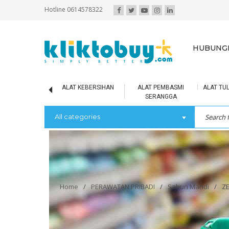
Hotline 0614578322
HUBUNGI
IR MINERAL
ALAT KEBERSIHAN
ALAT PEMBASMI
ALAT TUL
SERANGGA
All categories
Home
/
PERAWATAN PRIBADI
/
Sabun Mandi
/
ZE