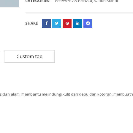
CATEGORIES:
PERAWATAN PRIBADI
,
Sabun Mandi
Rp
108,780
Rp
13,79
Rp
87,024
Rp
10,53
SHARE
MASKER SENSI 3- LAPIS HEADLOOP
Rp
93,850
Rp
22,2
Rp
18,23
Custom tab
sidan alami membantu melindungi kulit dari debu dan kotoran, membuat