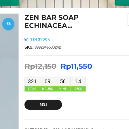
ZEN BAR SOAP
ECHINACEA...
-5%
1 IN STOCK
SKU:
8992946533242
Rp
12,150
Rp
11,550
321
09
56
14
DAYS
HOURS
MINS
SECS
BELI
MASKER SENSI HEADLOOP WANITA