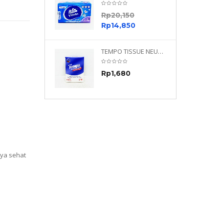
0
Rp
20,150
0
Rp
14,850
TEMPO NEUTRAL 4 PLY 480 PLY
TEMPO TISSUE NEUTRAL PETIT 4PLY
70
Rp
1,680
0
nya sehat