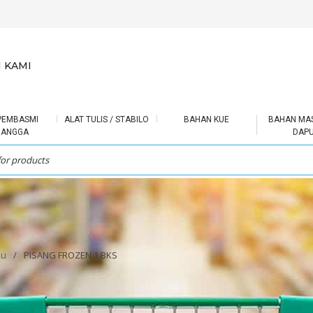
 KAMI
PEMBASMI
ALAT TULIS / STABILO
BAHAN KUE
BAHAN MA
RANGGA
DAP
ku
/
PISANG FROZEN 1 BKS