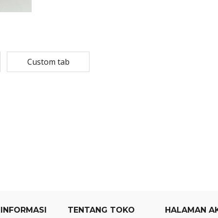
Rp
108,780
Rp
13,79
Rp
87,024
Rp
10,53
MASKER SENSI 3- LAPIS HEADLOOP
Custom tab
Rp
93,850
Rp
22,2
Rp
18,23
 INFORMASI
TENTANG TOKO
HALAMAN A