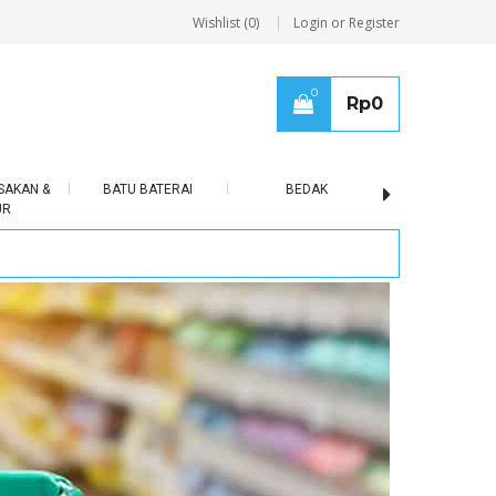
Wishlist (0)
Login or Register
0
Rp
0
SAKAN &
BATU BATERAI
BEDAK
BERAS
UR