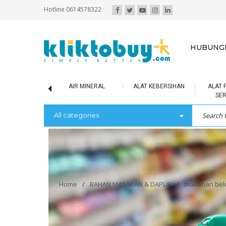
Hotline 0614578322
HUBUNGI
SCUIT / BOLU
AIR MINERAL
ALAT KEBERSIHAN
ALAT 
SE
All categories
Home
/
BAHAN MASAKAN & DAPUR
/
makanan be