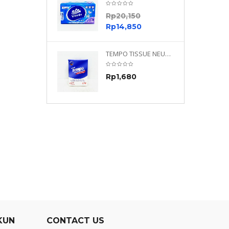
0
Rp
20,150
0
Rp
14,850
TEMPO NEUTRAL 4 PLY 480 PLY
TEMPO TISSUE NEUTRAL PETIT 4PLY
70
Rp
1,680
0
KUN
CONTACT US