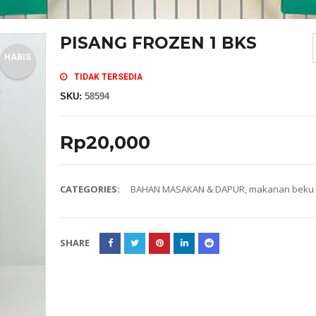
PISANG FROZEN 1 BKS
HABIS
TIDAK TERSEDIA
SKU:
58594
Rp
20,000
CATEGORIES:
BAHAN MASAKAN & DAPUR
,
makanan beku
SHARE
MASKER SENSI HEADLOOP WANITA