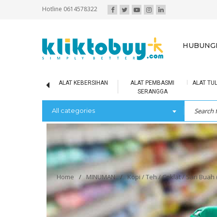
Hotline 0614578322
HUBUNGI
IR MINERAL
ALAT KEBERSIHAN
ALAT PEMBASMI
ALAT TUL
SERANGGA
All categories
Home
/
MINUMAN
/
Kopi / Teh / Coklat / Sari Buah