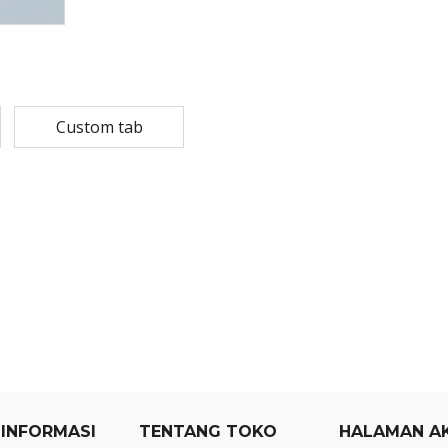
Rp
108,780
Rp
13,79
Rp
87,024
Rp
10,53
MASKER SENSI 3- LAPIS HEADLOOP
Custom tab
Rp
93,850
Rp
22,2
Rp
18,23
 INFORMASI
TENTANG TOKO
HALAMAN A