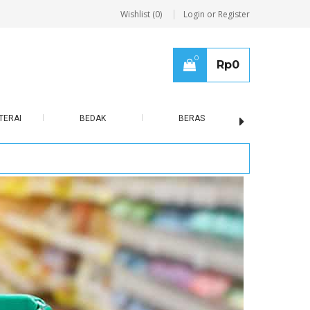
Wishlist (0)
Login or Register
0
Rp
0
TERAI
BEDAK
BERAS
BISCUIT / B