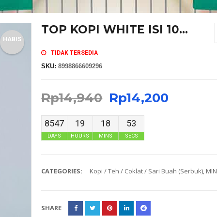
TOP KOPI WHITE ISI 10...
HABIS
TIDAK TERSEDIA
SKU:
8998866609296
Rp
14,940
Rp
14,200
8547
19
18
53
DAYS
HOURS
MINS
SECS
CATEGORIES:
Kopi / Teh / Coklat / Sari Buah (Serbuk)
,
MI
SHARE
MASKER SENSI HEADLOOP WANITA