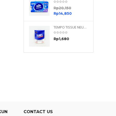
0
Rp
20,150
0
Rp
14,850
TEMPO NEUTRAL 4 PLY 480 PLY
TEMPO TISSUE NEUTRAL PETIT 4PLY
70
Rp
1,680
0
KUN
CONTACT US