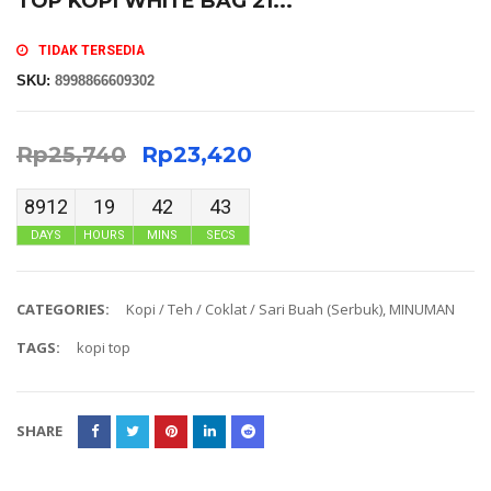
TOP KOPI WHITE BAG 21...
TIDAK TERSEDIA
SKU:
8998866609302
Rp
25,740
Rp
23,420
8912
19
42
43
DAYS
HOURS
MINS
SECS
CATEGORIES:
Kopi / Teh / Coklat / Sari Buah (Serbuk)
,
MINUMAN
TAGS:
kopi top
SHARE