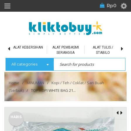
Rp
0
L
ALAT KEBERSIHAN
ALAT PEMBASMI
ALAT TULIS /
SERANGGA
STABILO
All categories
Home
/
MINUMAN
/
Kopi / Teh / Coklat / Sari Buah
(Serbuk)
/
TOP KOPI WHITE BAG 21...
HABIS