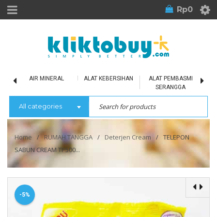
Rp
0
LU
AIR MINERAL
ALAT KEBERSIHAN
ALAT PEMBASMI
SERANGGA
All categories
Home
/
RUMAH TANGGA
/
Deterjen Cream
/
TELEPON
SABUN CREAM TP500...
-5%