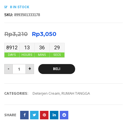
8 IN STOCK
SKU:
8993501333178
Rp
3,210
Rp
3,050
8912
13
36
29
DAYS
HOURS
MINS
SECS
-
+
BELI
CATEGORIES:
Deterjen Cream
,
RUMAH TANGGA
SHARE