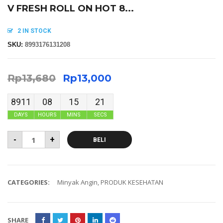
V FRESH ROLL ON HOT 8...
2 IN STOCK
SKU:
8993176131208
Rp
13,680
Rp
13,000
8911
08
15
20
DAYS
HOURS
MINS
SECS
-
+
BELI
CATEGORIES:
Minyak Angin
,
PRODUK KESEHATAN
SHARE