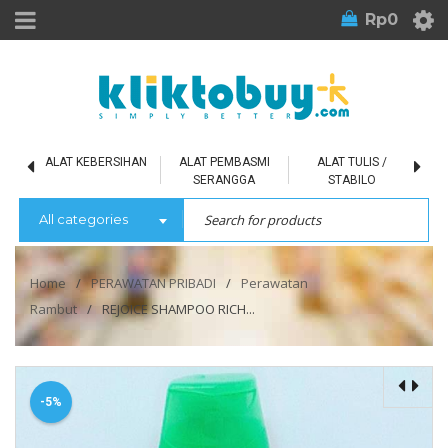
Rp
0
L
ALAT KEBERSIHAN
ALAT PEMBASMI
ALAT TULIS /
SERANGGA
STABILO
All categories
Home
/
PERAWATAN PRIBADI
/
Perawatan
Rambut
/
REJOICE SHAMPOO RICH...
-5%