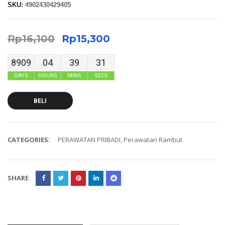
SKU:
4902430429405
Rp
16,100
Rp
15,300
8909
04
39
30
DAYS
HOURS
MINS
SECS
BELI
CATEGORIES:
PERAWATAN PRIBADI
,
Perawatan Rambut
SHARE