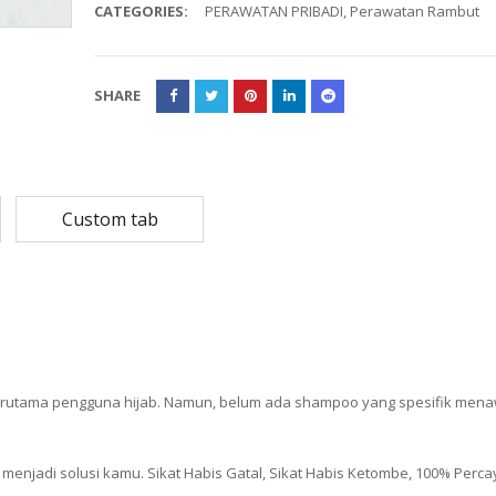
CATEGORIES:
PERAWATAN PRIBADI
,
Perawatan Rambut
Rp
108,780
Rp
13,79
Rp
87,024
Rp
10,53
SHARE
MASKER SENSI 3- LAPIS HEADLOOP
Rp
93,850
Rp
22,2
Rp
18,23
Custom tab
terutama pengguna hijab. Namun, belum ada shampoo yang spesifik men
jadi solusi kamu. Sikat Habis Gatal, Sikat Habis Ketombe, 100% Percaya