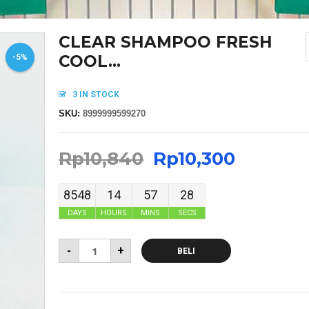
CLEAR SHAMPOO FRESH
COOL...
-5%
3 IN STOCK
SKU:
8999999599270
Rp
10,840
Rp
10,300
8548
14
57
28
DAYS
HOURS
MINS
SECS
-
+
BELI
MASKER SENSI HEADLOOP WANITA