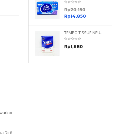
0
Rp
20,150
0
Rp
14,850
TEMPO NEUTRAL 4 PLY 480 PLY
TEMPO TISSUE NEUTRAL PETIT 4PLY
70
Rp
1,680
0
awarkan
 Diri!