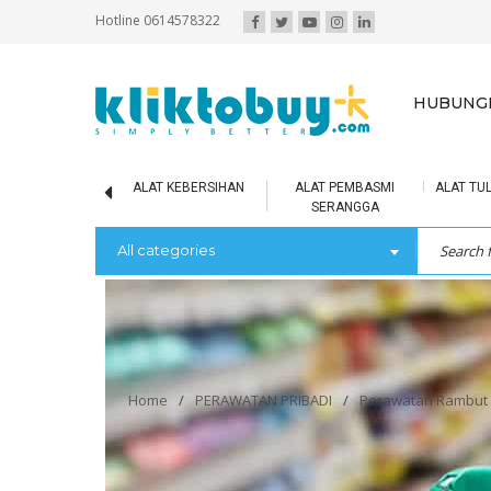
Hotline 0614578322
HUBUNGI
IR MINERAL
ALAT KEBERSIHAN
ALAT PEMBASMI
ALAT TUL
SERANGGA
All categories
Home
/
PERAWATAN PRIBADI
/
Perawatan Rambut