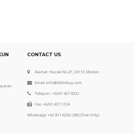
KUN
CONTACT US
Alamat : Razak No.2F, 20113, Medan
Email: info@kliktobuy.com
ayaran
Telepon : +6261 457 8322
Fax: +6261 457 3124
Whatsapp:
+62 811-6292-288 (Chat Only)