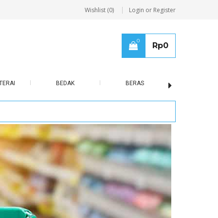
Wishlist (0)
Login or Register
0
Rp
0
TERAI
BEDAK
BERAS
BISCUIT / B