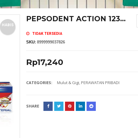
PEPSODENT ACTION 123...
HABIS
TIDAK TERSEDIA
SKU:
8999999037826
Rp
17,240
CATEGORIES:
Mulut & Gigi
,
PERAWATAN PRIBADI
SHARE
MASKER SENSI HEADLOOP WANITA