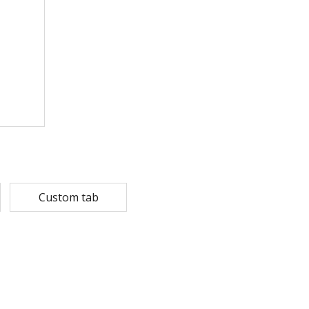
Rp
108,780
Rp
13,79
Rp
87,024
Rp
10,53
MASKER SENSI 3- LAPIS HEADLOOP
Rp
93,850
Rp
22,2
Rp
18,23
Custom tab