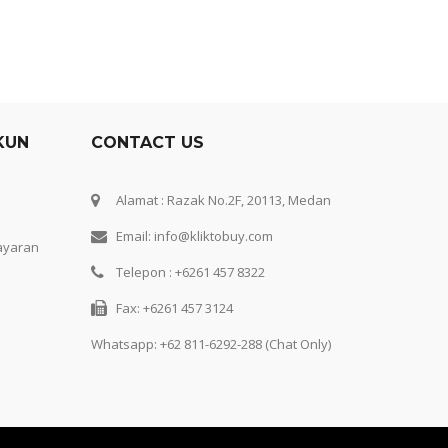
KUN
CONTACT US
Alamat : Razak No.2F, 20113, Medan
Email: info@kliktobuy.com
ayaran
Telepon : +6261 457 8322
Fax: +6261 457 3124
Whatsapp:
+62 811-6292-288 (Chat Only)