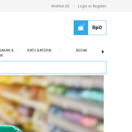
Wishlist (0)
Login or Register
0
Rp
0
SAKAN &
BATU BATERAI
BEDAK
BERAS
UR