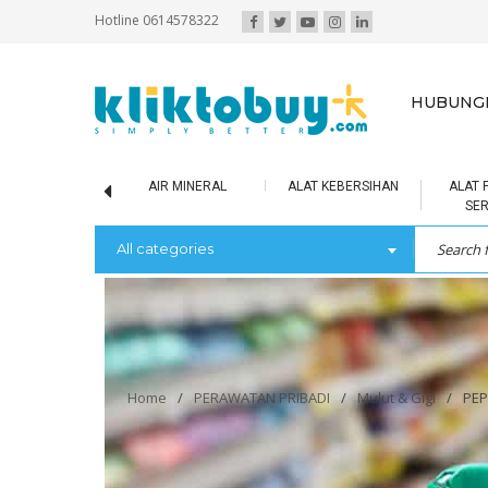
Hotline 0614578322
HUBUNGI
SCUIT / BOLU
AIR MINERAL
ALAT KEBERSIHAN
ALAT 
SE
All categories
Home
/
PERAWATAN PRIBADI
/
Mulut & Gigi
/
PEP