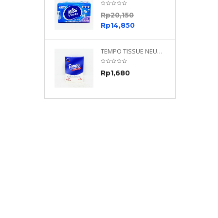
0
Rp
20,150
0
Rp
14,850
TEMPO NEUTRAL 4 PLY 480 PLY
TEMPO TISSUE NEUTRAL PETIT 4PLY
70
Rp
1,680
0