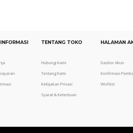
 INFORMASI
TENTANG TOKO
HALAMAN A
nja
Hubungi Kami
Dasbor Akun
bayaran
Tentang Kami
Konfirmasi Pemb
irmasi
Kebijakan Privasi
Wishlist
Syarat & Ketentuan