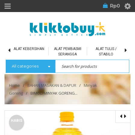
Rp
0
L
ALAT KEBERSIHAN
ALAT PEMBASMI
ALAT TULIS /
SERANGGA
STABILO
All categories
Home
/
BAHAN MASAKAN & DAPUR
/
Minyak
Goreng
/
BIMOLI MINYAK GORENG...
HABIS