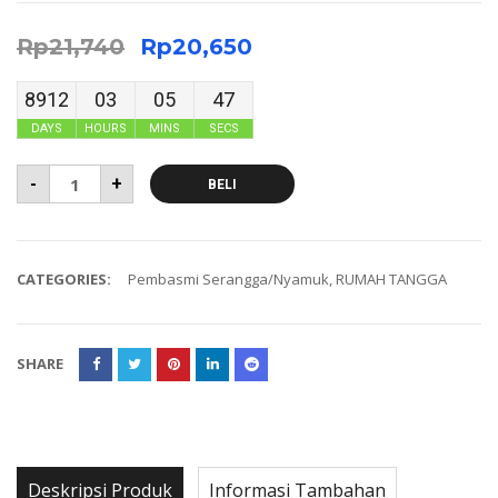
Rp
21,740
Rp
20,650
8912
03
05
47
DAYS
HOURS
MINS
SECS
-
+
BELI
CATEGORIES:
Pembasmi Serangga/Nyamuk
,
RUMAH TANGGA
SHARE
Deskripsi Produk
Informasi Tambahan