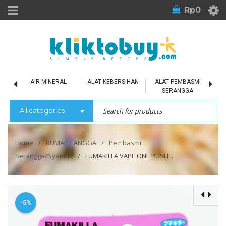
Rp
0
LU
AIR MINERAL
ALAT KEBERSIHAN
ALAT PEMBASMI
SERANGGA
All categories
Home
/
RUMAH TANGGA
/
Pembasmi
Serangga/Nyamuk
/
FUMAKILLA VAPE ONE PUSH...
-5%