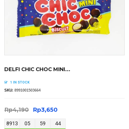
DELFI CHIC CHOC MINI...
1 IN STOCK
SKU:
8991001503664
Rp
4,190
Rp
3,650
8913
05
59
44