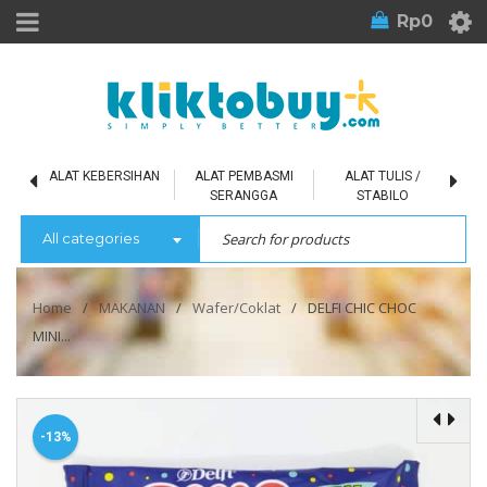
Rp
0
L
ALAT KEBERSIHAN
ALAT PEMBASMI
ALAT TULIS /
SERANGGA
STABILO
All categories
Home
/
MAKANAN
/
Wafer/Coklat
/
DELFI CHIC CHOC
MINI...
-13%