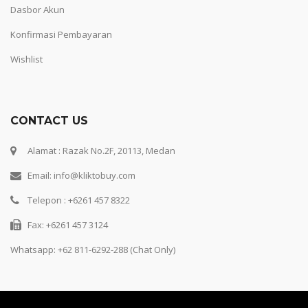
Dasbor Akun
Konfirmasi Pembayaran
Wishlist
CONTACT US
Alamat : Razak No.2F, 20113, Medan
Email: info@kliktobuy.com
Telepon : +6261 457 8322
Fax: +6261 457 3124
Whatsapp:
+62 811-6292-288 (Chat Only)