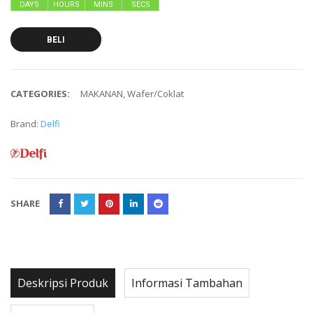
DAYS
HOURS
MINS
SECS
BELI
CATEGORIES:
MAKANAN
,
Wafer/Coklat
Brand:
Delfi
SHARE
Deskripsi Produk
Informasi Tambahan