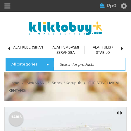
Rp
0
L
ALAT KEBERSIHAN
ALAT PEMBASMI
ALAT TULIS /
SERANGGA
STABILO
All categories
Home
/
MAKANAN
/
Snack / Kerupuk
/
CHRISTINE HAKIM
KENTANG...
HABIS