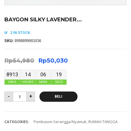
BAYGON SILKY LAVENDER...
2 IN STOCK
SKU:
8998899001036
Rp
54,980
Rp
50,030
8913
14
06
18
DAYS
HOURS
MINS
SECS
-
+
BELI
CATEGORIES:
Pembasmi Serangga/Nyamuk
,
RUMAH TANGGA