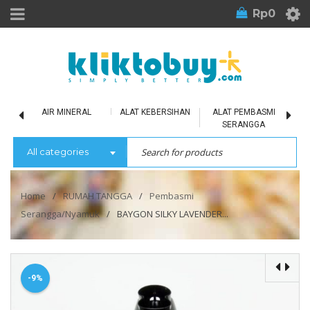
Rp
0
LU
AIR MINERAL
ALAT KEBERSIHAN
ALAT PEMBASMI
SERANGGA
All categories
Home
/
RUMAH TANGGA
/
Pembasmi
Serangga/Nyamuk
/
BAYGON SILKY LAVENDER...
-9%