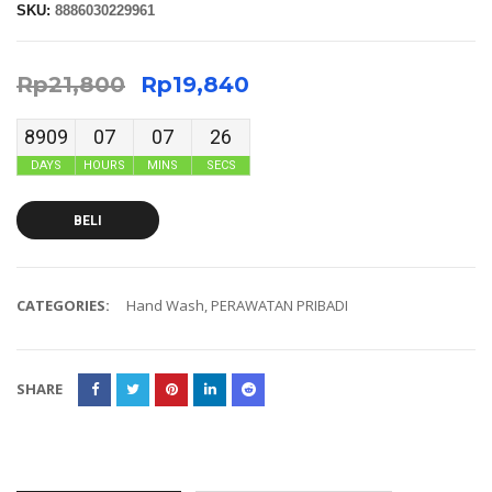
SKU:
8886030229961
Rp
21,800
Rp
19,840
8909
07
07
25
DAYS
HOURS
MINS
SECS
BELI
CATEGORIES:
Hand Wash
,
PERAWATAN PRIBADI
SHARE