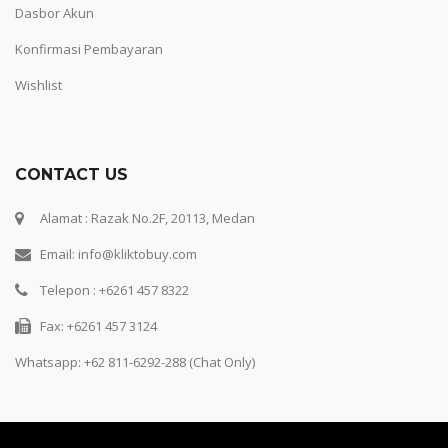
Dasbor Akun
Konfirmasi Pembayaran
Wishlist
CONTACT US
Alamat : Razak No.2F, 20113, Medan
Email: info@kliktobuy.com
Telepon : +6261 457 8322
Fax: +6261 457 3124
Whatsapp:
+62 811-6292-288 (Chat Only)