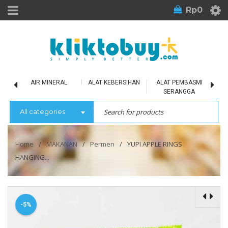
Rp
0
LU
AIR MINERAL
ALAT KEBERSIHAN
ALAT PEMBASMI
SERANGGA
All categories
Home
/
MAKANAN
/
Permen
/
YUPI APPLE RINGS
HANGING...
-5%