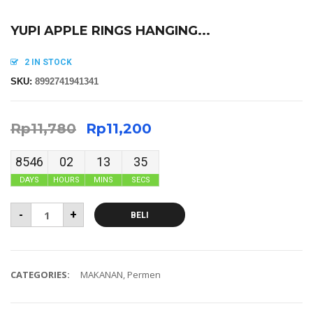
YUPI APPLE RINGS HANGING...
2 IN STOCK
SKU:
8992741941341
Rp
11,780
Rp
11,200
8546
02
13
34
DAYS
HOURS
MINS
SECS
-
+
BELI
CATEGORIES:
MAKANAN
,
Permen