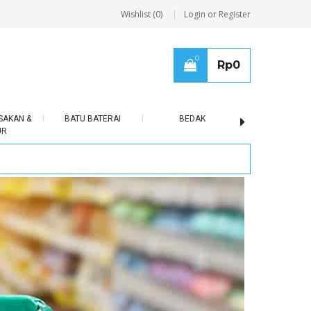
Wishlist (0)
Login or Register
0
Rp
0
SAKAN &
BATU BATERAI
BEDAK
BERAS
UR