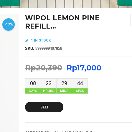
WIPOL LEMON PINE
REFILL...
-17%
1 IN STOCK
SKU:
8999999407858
Rp
20,390
Rp
17,000
08
23
29
44
DAYS
HOURS
MINS
SECS
BELI
MASKER SENSI HEADLOOP WANITA