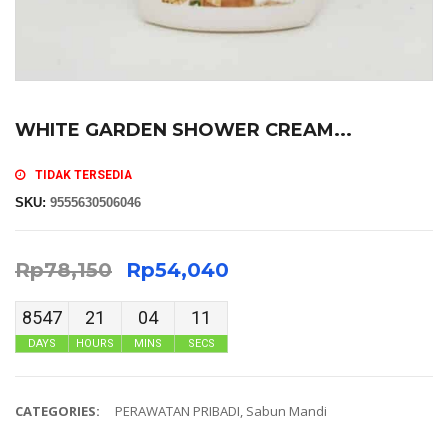
WHITE GARDEN SHOWER CREAM...
TIDAK TERSEDIA
SKU:
9555630506046
Rp
78,150
Rp
54,040
8547
21
04
10
DAYS
HOURS
MINS
SECS
CATEGORIES:
PERAWATAN PRIBADI
,
Sabun Mandi