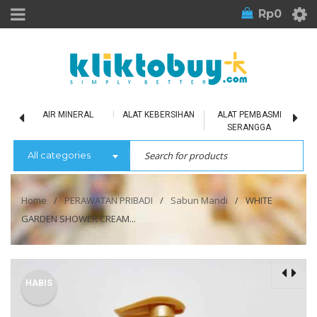
Rp
0
LU
AIR MINERAL
ALAT KEBERSIHAN
ALAT PEMBASMI
SERANGGA
All categories
Home
/
PERAWATAN PRIBADI
/
Sabun Mandi
/
WHITE
GARDEN SHOWER CREAM...
HABIS