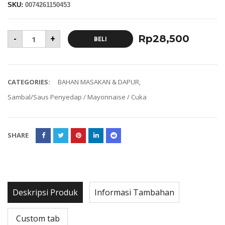
SKU:
0074261150453
Rp
28,500
-
+
BELI
CATEGORIES:
BAHAN MASAKAN & DAPUR
,
Sambal/Saus Penyedap / Mayonnaise / Cuka
SHARE
Deskripsi Produk
Informasi Tambahan
Custom tab