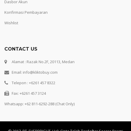
Dasbor Akun
Konfirmasi Pembayaran
Wishlist
CONTACT US
Alamat : Razak No.2F, 20113, Medan
Email: info@kliktobuy.com
Telepon : +6261 457 8322
Fax: +6261 457 3124
Whatsapp:
+62 811-6292-288 (Chat Only)
© 2017, PT. EVERBRIGHT. Hak Cipta Telah Terdaftar Secara Resmi