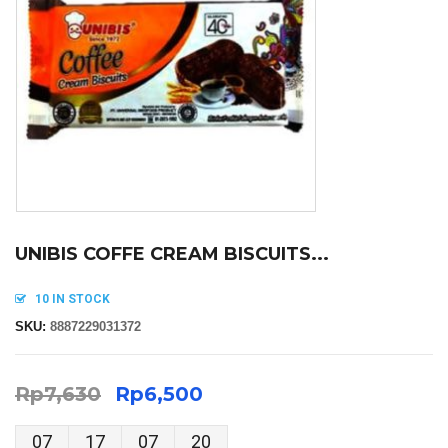
UNIBIS COFFE CREAM BISCUITS...
10 IN STOCK
SKU:
8887229031372
Rp
7,630
Rp
6,500
07
17
07
19