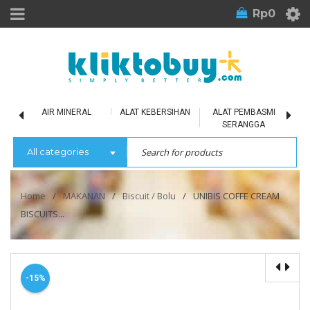
Rp
0
LU
AIR MINERAL
ALAT KEBERSIHAN
ALAT PEMBASMI
SERANGGA
All categories
Home
/
MAKANAN
/
Biscuit / Bolu
/
UNIBIS COFFE CREAM
BISCUITS...
-15%