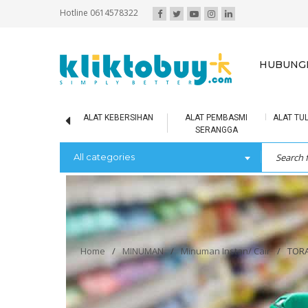
Hotline 0614578322
HUBUNGI
IR MINERAL
ALAT KEBERSIHAN
ALAT PEMBASMI
ALAT TUL
SERANGGA
All categories
Home
/
MINUMAN
/
Minuman Instan/ Cair
/
TORA