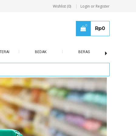
Wishlist (0)
Login or Register
0
Rp
0
TERAI
BEDAK
BERAS
BISCUIT / B