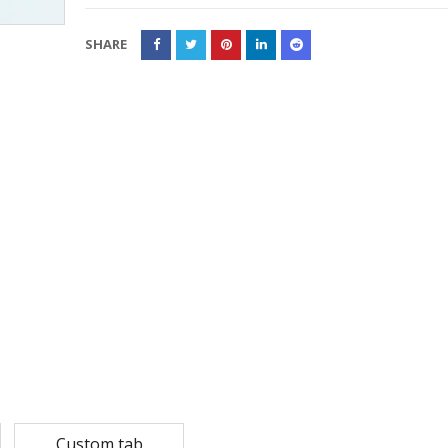
Rp
108,780
Rp
13,79
SHARE
Rp
87,024
Rp
10,53
MASKER SENSI 3- LAPIS HEADLOOP
Rp
93,850
Rp
22,2
Rp
18,23
Custom tab