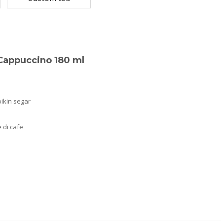
Cappuccino 180 ml
ikin segar
 di cafe