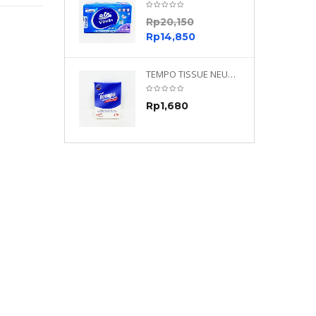
0
Rp
20,150
0
Rp
14,850
TEMPO NEUTRAL 4 PLY 480 PLY
TEMPO TISSUE NEUTRAL PETIT 4PLY
70
Rp
1,680
0