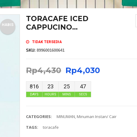
TORACAFE ICED
HABIS
CAPPUCINO...
TIDAK TERSEDIA
SKU:
8996001600641
Rp
4,430
Rp
4,030
816
23
25
47
DAYS
HOURS
MINS
SECS
CATEGORIES:
MINUMAN
,
Minuman Instan/ Cair
TAGS:
toracafe
MASKER SENSI HEADLOOP WANITA