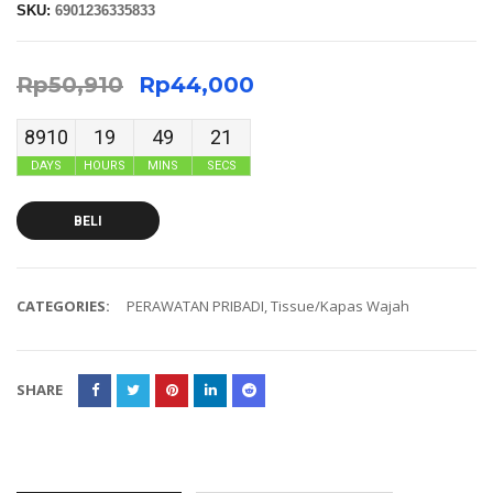
SKU:
6901236335833
Rp
50,910
Rp
44,000
8910
19
49
20
DAYS
HOURS
MINS
SECS
BELI
CATEGORIES:
PERAWATAN PRIBADI
,
Tissue/Kapas Wajah
SHARE