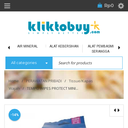
Rp
0
LU
AIR MINERAL
ALAT KEBERSIHAN
ALAT PEMBASMI
SERANGGA
All categories
Home
/
PERAWATAN PRIBADI
/
Tissue/Kapas
Wajah
/
TEMPO WIPES PROTECT MINI...
-14%