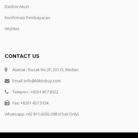
Dasbor Akun
Konfirmasi Pembayaran
Wishlist
CONTACT US
Alamat : Razak No.2F, 20113, Medan
Email: info@kliktobuy.com
Telepon : +6261 457 8322
Fax: +6261 457 3124
Whatsapp:
+62 811-6292-288 (Chat Only)