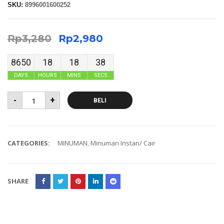
SKU:
8996001600252
Rp
3,280
Rp
2,980
8650
18
18
38
DAYS
HOURS
MINS
SECS
-
+
BELI
CATEGORIES:
MINUMAN
,
Minuman Instan/ Cair
SHARE