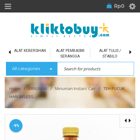
Rp
0
L
ALAT KEBERSIHAN
ALAT PEMBASMI
ALAT TULIS /
SERANGGA
STABILO
All categories
Home
/
MINUMAN
/
Minuman Instan/ Cair
/
TEH PUCUK
HARUM LESS...
-9%