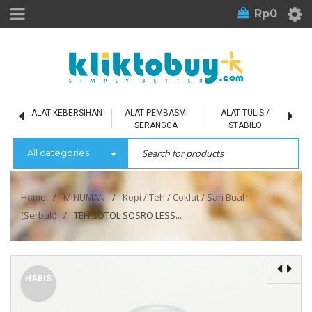
Rp
0
L
ALAT KEBERSIHAN
ALAT PEMBASMI
ALAT TULIS /
SERANGGA
STABILO
All categories
Home
/
MINUMAN
/
Kopi / Teh / Coklat / Sari Buah
(Serbuk)
/
TEH BOTOL SOSRO LESS...
HABIS