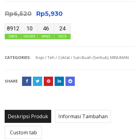
Rp
6,520
Rp
5,930
8912
10
46
23
DAYS
HOURS
MINS
SECS
CATEGORIES:
Kopi / Teh / Coklat / Sari Buah (Serbuk)
,
MINUMAN
SHARE
Deskripsi Produk
Informasi Tambahan
Custom tab