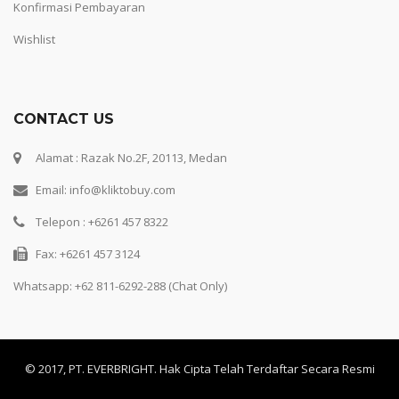
Konfirmasi Pembayaran
Wishlist
CONTACT US
Alamat : Razak No.2F, 20113, Medan
Email: info@kliktobuy.com
Telepon : +6261 457 8322
Fax: +6261 457 3124
Whatsapp:
+62 811-6292-288 (Chat Only)
© 2017, PT. EVERBRIGHT. Hak Cipta Telah Terdaftar Secara Resmi