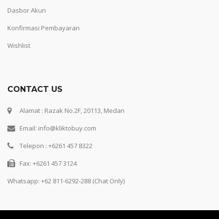
Dasbor Akun
Konfirmasi Pembayaran
Wishlist
CONTACT US
Alamat : Razak No.2F, 20113, Medan
Email: info@kliktobuy.com
Telepon : +6261 457 8322
Fax: +6261 457 3124
Whatsapp:
+62 811-6292-288 (Chat Only)