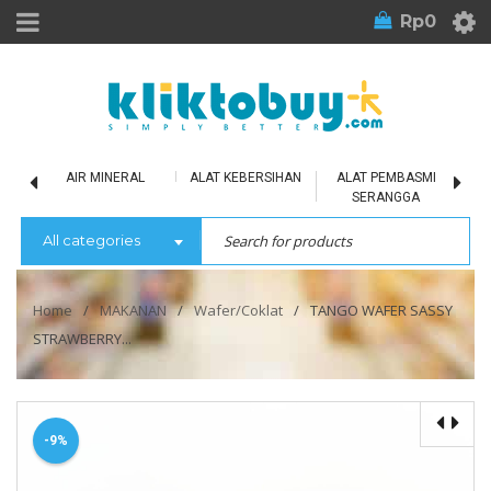
Rp
0
LU
AIR MINERAL
ALAT KEBERSIHAN
ALAT PEMBASMI
SERANGGA
All categories
Home
/
MAKANAN
/
Wafer/Coklat
/
TANGO WAFER SASSY
STRAWBERRY...
-9%