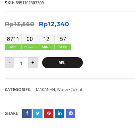
SKU:
8991102303309
Rp
13,560
Rp
12,340
8711
00
12
56
DAYS
HOURS
MINS
SECS
-
+
BELI
CATEGORIES:
MAKANAN
,
Wafer/Coklat
SHARE