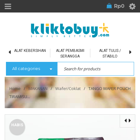
Rp
0
L
ALAT KEBERSIHAN
ALAT PEMBASMI
ALAT TULIS /
SERANGGA
STABILO
All categories
Home
/
MAKANAN
/
Wafer/Coklat
/
TANGO WAFER POUCH
TIRAMISU...
HABIS