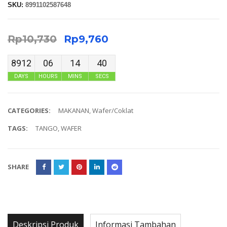
SKU:
8991102587648
Rp
10,730
Rp
9,760
8912
06
14
40
DAYS
HOURS
MINS
SECS
CATEGORIES:
MAKANAN
,
Wafer/Coklat
TAGS:
TANGO
,
WAFER
SHARE
Deskripsi Produk
Informasi Tambahan