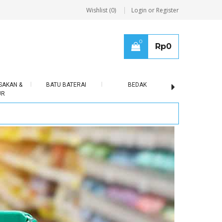
Wishlist (0)
Login or Register
0
Rp
0
SAKAN &
BATU BATERAI
BEDAK
BERAS
UR