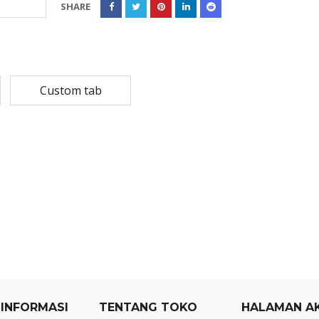
SHARE
Rp
108,780
Rp
13,79
Rp
87,024
Rp
10,53
MASKER SENSI 3- LAPIS HEADLOOP
Custom tab
Rp
93,850
Rp
22,2
Rp
18,23
 INFORMASI
TENTANG TOKO
HALAMAN A