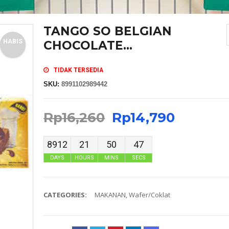
TANGO SO BELGIAN
HABIS
CHOCOLATE...
TIDAK TERSEDIA
SKU:
8991102989442
Rp
16,260
Rp
14,790
8912
21
50
47
DAYS
HOURS
MINS
SECS
CATEGORIES:
MAKANAN
,
Wafer/Coklat
MASKER SENSI HEADLOOP WANITA