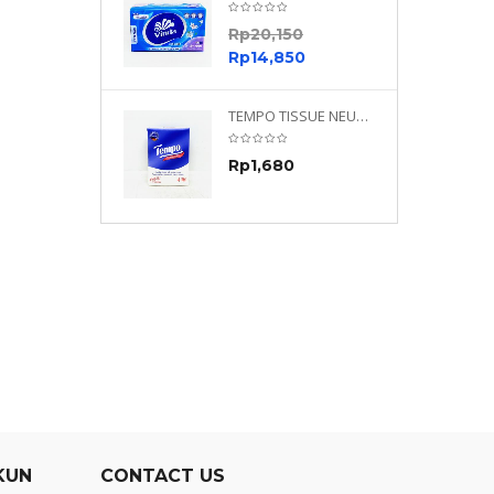
0
Rp
20,150
0
Rp
14,850
TEMPO NEUTRAL 4 PLY 480 PLY
TEMPO TISSUE NEUTRAL PETIT 4PLY
70
Rp
1,680
0
KUN
CONTACT US