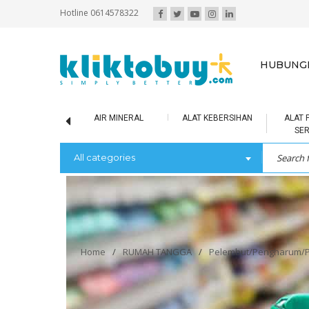
Hotline 0614578322
HUBUNGI
SCUIT / BOLU
AIR MINERAL
ALAT KEBERSIHAN
ALAT 
SE
All categories
Home
/
RUMAH TANGGA
/
Pelembut/Pengharum/Pe