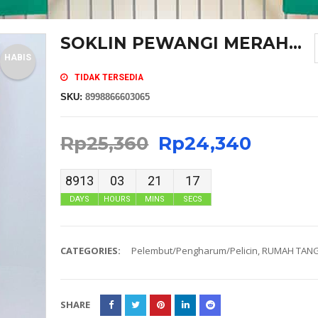
SOKLIN PEWANGI MERAH...
HABIS
TIDAK TERSEDIA
SKU:
8998866603065
Rp
25,360
Rp
24,340
8913
03
21
16
DAYS
HOURS
MINS
SECS
CATEGORIES:
Pelembut/Pengharum/Pelicin
,
RUMAH TAN
SHARE
MASKER SENSI HEADLOOP WANITA