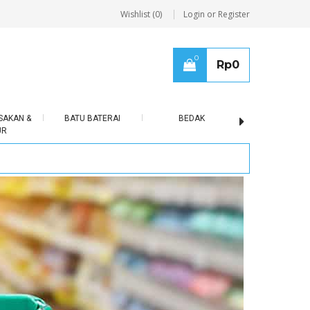
Wishlist (0)
Login or Register
0
Rp
0
SAKAN &
BATU BATERAI
BEDAK
BERAS
UR