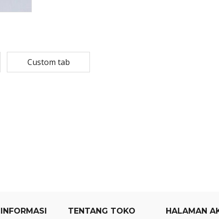
Rp
108,780
Rp
13,79
Rp
87,024
Rp
10,53
MASKER SENSI 3- LAPIS HEADLOOP
Custom tab
Rp
93,850
Rp
22,2
Rp
18,23
 INFORMASI
TENTANG TOKO
HALAMAN A