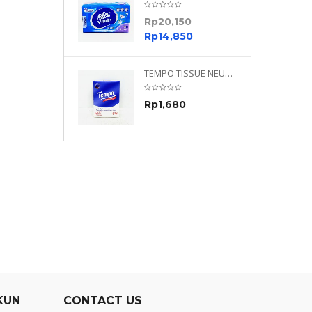
0
Rp
20,150
0
Rp
14,850
TEMPO NEUTRAL 4 PLY 480 PLY
TEMPO TISSUE NEUTRAL PETIT 4PLY
70
Rp
1,680
0
KUN
CONTACT US