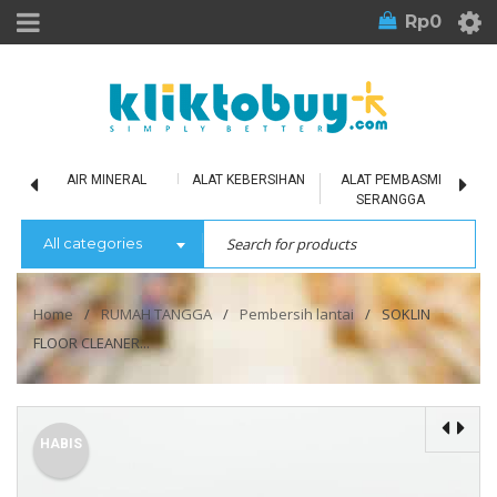
Rp
0
LU
AIR MINERAL
ALAT KEBERSIHAN
ALAT PEMBASMI
SERANGGA
All categories
Home
/
RUMAH TANGGA
/
Pembersih lantai
/
SOKLIN
FLOOR CLEANER...
HABIS