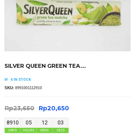
SILVER QUEEN GREEN TEA...
4 IN STOCK
SKU:
8991001112910
Rp
23,650
Rp
20,650
8910
05
12
03
DAYS
HOURS
MINS
SECS