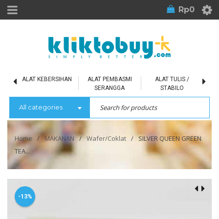
Rp
0
L
ALAT KEBERSIHAN
ALAT PEMBASMI
ALAT TULIS /
SERANGGA
STABILO
All categories
Home
/
MAKANAN
/
Wafer/Coklat
/
SILVER QUEEN GREEN
TEA...
-13%