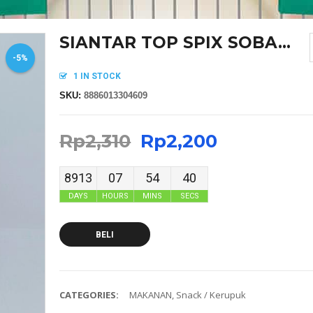
SIANTAR TOP SPIX SOBA...
-5%
1 IN STOCK
SKU:
8886013304609
Rp
2,310
Rp
2,200
8913
07
54
40
DAYS
HOURS
MINS
SECS
BELI
CATEGORIES:
MAKANAN
,
Snack / Kerupuk
MASKER SENSI HEADLOOP WANITA