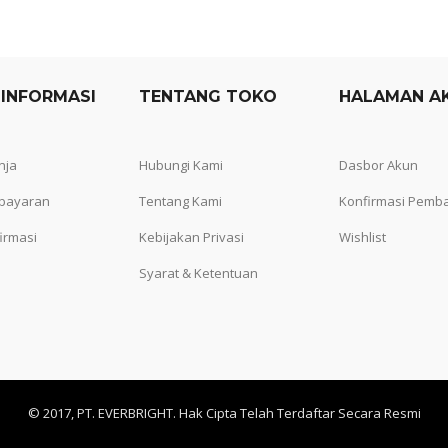
 INFORMASI
TENTANG TOKO
HALAMAN A
nja
Hubungi Kami
Dasbor Akun
bayaran
Tentang Kami
Konfirmasi Pemb
irmasi
Kebijakan Privasi
Wishlist
Syarat & Ketentuan
© 2017, PT. EVERBRIGHT. Hak Cipta Telah Terdaftar Secara Resmi