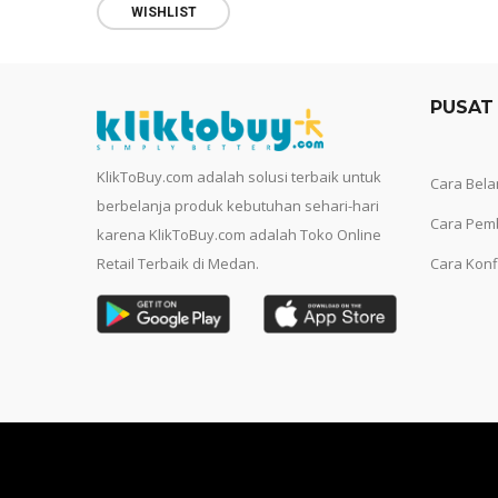
WISHLIST
PUSAT
KlikToBuy.com adalah solusi terbaik untuk
Cara Bela
berbelanja produk kebutuhan sehari-hari
Cara Pem
karena KlikToBuy.com adalah Toko Online
Retail Terbaik di Medan.
Cara Konf