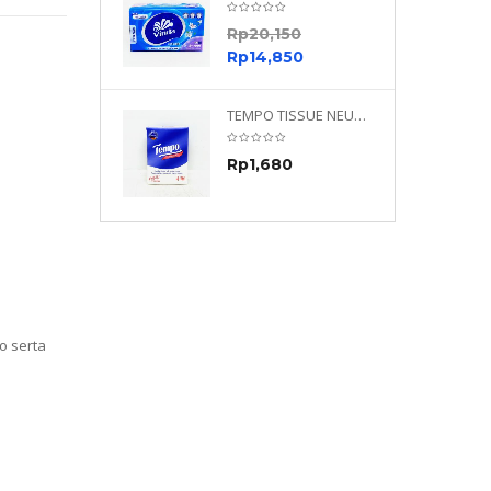
0
Rp
20,150
0
Rp
14,850
TEMPO NEUTRAL 4 PLY 480 PLY
TEMPO TISSUE NEUTRAL PETIT 4PLY
70
Rp
1,680
0
o serta