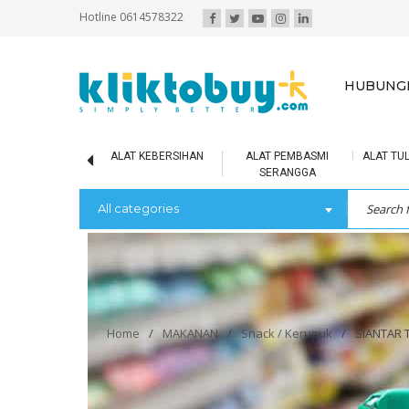
Hotline 0614578322
HUBUNGI
IR MINERAL
ALAT KEBERSIHAN
ALAT PEMBASMI
ALAT TUL
SERANGGA
All categories
Home
/
MAKANAN
/
Snack / Kerupuk
/
SIANTAR T