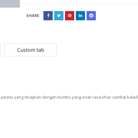
Rp
108,780
Rp
13,79
SHARE
Rp
87,024
Rp
10,53
MASKER SENSI 3- LAPIS HEADLOOP
Rp
93,850
Rp
22,2
Custom tab
Rp
18,23
g pedas yang disajikan dengan bumbu yang enak rasa khas sambal balad