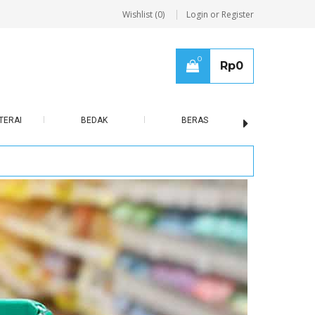
Wishlist (0)
Login or Register
0
Rp
0
TERAI
BEDAK
BERAS
BISCUIT / B