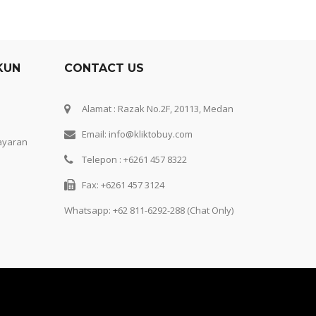
KUN
CONTACT US
Alamat : Razak No.2F, 20113, Medan
Email: info@kliktobuy.com
ayaran
Telepon : +6261 457 8322
Fax: +6261 457 3124
Whatsapp:
+62 811-6292-288 (Chat Only)